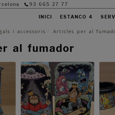
rcelona
93 665 27 77
INICI
ESTANCO 4
SERV
gals i accessoris
Articles per al fumad
er al fumador