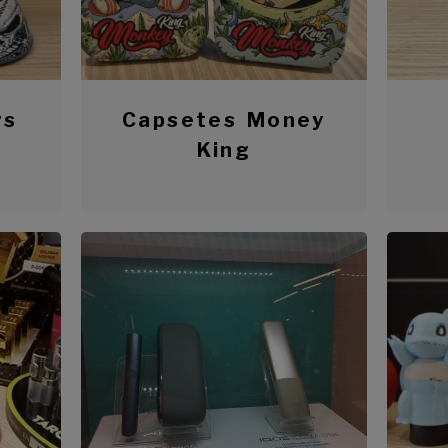
rs
Capsetes Money
King