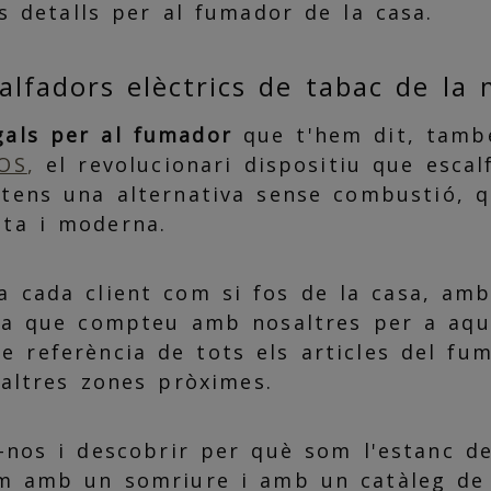
s detalls per al fumador de la casa.
lfadors elèctrics de tabac de la
gals per al fumador
que t'hem dit, tamb
QOS
,
el revolucionari dispositiu que escal
tens una alternativa sense combustió, qu
eta i moderna.
a cada client com si fos de la casa, amb
ta que compteu amb nosaltres per a aque
e referència de tots els articles del fu
 altres zones pròximes.
r-nos i descobrir per què som l'estanc d
em amb un somriure i amb un catàleg de