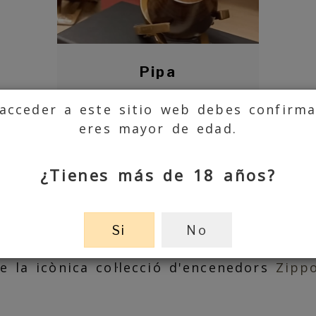
Pipa
acceder a este sitio web debes confirm
eres mayor de edad.
nc de referència per als fumadors de la 
treballem amb vocació, amb afecte i am
¿Tienes más de 18 años?
illor selecció
d’articles per al fumador 
estanc, perquè aquí tenim tota classe d
Si
No
 al no fumador. Dins de la nostra gamm
 la icònica col·lecció d'encenedors
Zipp