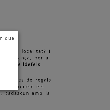
ar que
nostra localitat? I
b confiança, per a
de Castelldefels
.
'articles de regals
a, destaquem els
o
, cadascun amb la