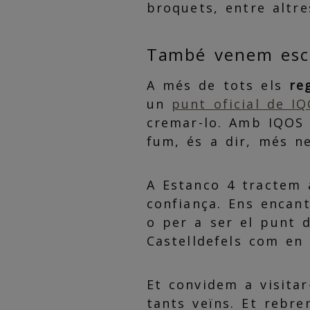
broquets, entre altre
També venem esca
A més de tots els
re
un
punt oficial de I
cremar-lo. Amb IQOS 
fum, és a dir, més n
A Estanco 4 tractem 
confiança. Ens encan
o per a ser el punt d
Castelldefels com en
Et convidem a visita
tants veïns. Et rebr