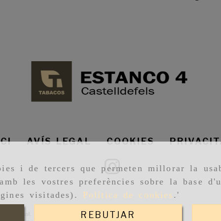
ICI
AVÍS LEGAL
COOKIES
PRIVACI
ies i de tercers que permeten millorar la usab
amb les vostres preferències sobre la base d'u
gines visitades).
Política de cookies
.'
REBUTJAR