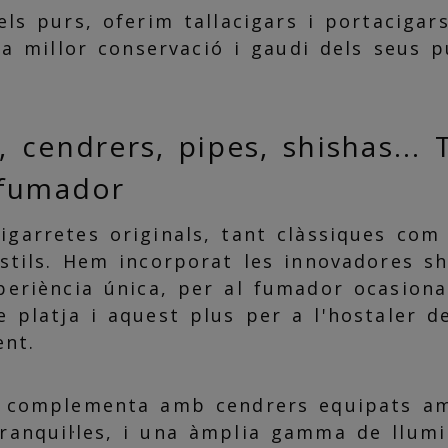
els purs, oferim tallacigars i portacigar
la millor conservació i gaudi dels seus p
, cendrers, pipes, shishas...
 fumador
arretes originals, tant clàssiques com d
estils. Hem incorporat les innovadores sh
periència única, per al fumador ocasiona
e platja i aquest plus per a l'hostaler d
ent.
s complementa amb cendrers equipats am
ranquil·les, i una àmplia gamma de llumin