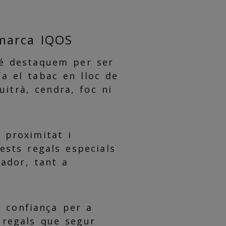
 marca IQOS
é destaquem per ser
fa el tabac en lloc de
itrà, cendra, foc ni
 proximitat i
sts regals especials
mador, tant a
e confiança per a
 regals que segur