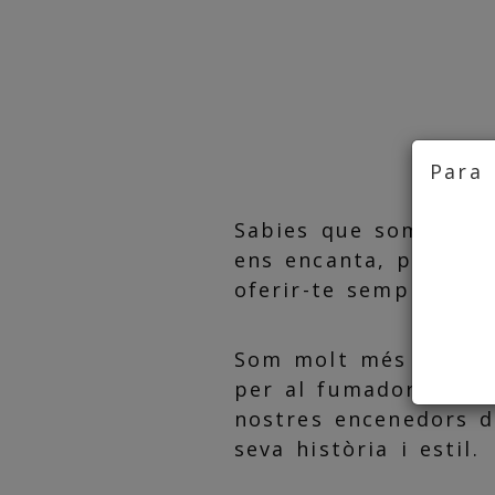
Para 
Sabies que som l'esta
ens encanta, perquè 
oferir-te sempre la m
Som molt més que un 
per al fumador i per
nostres encenedors de
seva història i estil.