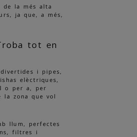
s de la més alta
urs, ja que, a més,
 Troba tot en
ivertides i pipes,
ishas elèctriques,
l o per a, per
e la zona que vol
b llum, perfectes
s, filtres i