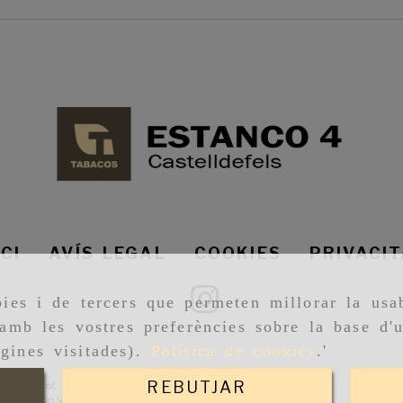
ICI
AVÍS LEGAL
COOKIES
PRIVACI
ies i de tercers que permeten millorar la usab
amb les vostres preferències sobre la base d'u
gines visitades).
Política de cookies
.'
REBUTJAR